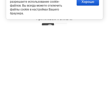
Брянск, ул.Бежицкая 1/4. Бр.Пролетарской Дивизии,
Хорошо
разрешаете использование cookie-
файлов. Вы всегда можете отключить
11.
файлы cookie в настройках Вашего
браузера.
Принимаем к оплате:
Copyright © 2013 Baker Street
Компания Мегагрупп:
разработка интернет-магазинов